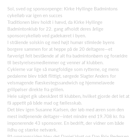
Sol, sved og sponsorpenge: Kirke Hyllinge Badmintons
cykelløb var igen en succes
Traditionen blev holdt i hævd, da Kirke Hyllinge
Badmintonklub for 22. gang afholdt deres årlige
sponsorcykelløb ved gadekæret i byen.
I strålende solskin og med højt humør stimlede byens
borgere sammen for at heppe på de 20 deltagere—et
farverigt felt bestående af alt fra badmintonbørn og forældre
til bestyrelsesmedlemmer og venner af klubben.
Cyklerne var lige så mangfoldige som rytterne, og mens
pedalerne blev trådt flittigt, sørgede Slagter Anders for
velsmagende flæskestegssandwich og hjemmelavede
grillpølser direkte fra grillen.
Hele salget gik ubeskåret til klubben, hvilket gjorde det let at
få appetit på både mad og fællesskab.
Det blev igen Susanne Karlsen, der løb med æren som den
mest indtjenende deltager—intet mindre end 19.708 kr. fra
imponerende 43 sponsorer. En bedrift, der vidner om både
ildhu og stærke netværk.
På omgangssiden blev det Daniel Vogt og Dan Brix Pedersen,