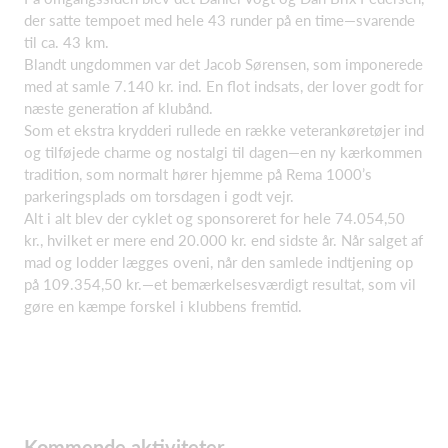
der satte tempoet med hele 43 runder på en time—svarende
til ca. 43 km.
Blandt ungdommen var det Jacob Sørensen, som imponerede
med at samle 7.140 kr. ind. En flot indsats, der lover godt for
næste generation af klubånd.
Som et ekstra krydderi rullede en række veterankøretøjer ind
og tilføjede charme og nostalgi til dagen—en ny kærkommen
tradition, som normalt hører hjemme på Rema 1000’s
parkeringsplads om torsdagen i godt vejr.
Alt i alt blev der cyklet og sponsoreret for hele 74.054,50
kr., hvilket er mere end 20.000 kr. end sidste år. Når salget af
mad og lodder lægges oveni, når den samlede indtjening op
på 109.354,50 kr.—et bemærkelsesværdigt resultat, som vil
gøre en kæmpe forskel i klubbens fremtid.
Kommende aktiviteter